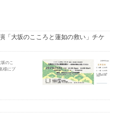
演「大坂のこころと蓮如の救い」チケ
大坂のこ
名様にプ