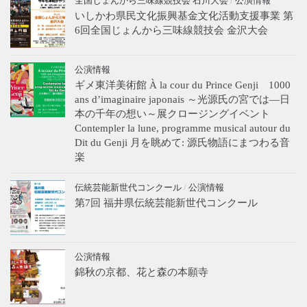
全国じょんから三味線競技会 石川大会
/
公演情報
いしかわ県民文化振興基金文化活動支援事業 第
6回全国じょんから三味線競技会 金沢大会
公演情報
ギメ東洋美術館 À la cour du Prince Genji 1000
ans d’imaginaire japonais ～光源氏の宮では―日
本の千年の想い～展クロージングイベント
Contempler la lune, programme musical autour du
Dit du Genji 月を眺めて: 源氏物語にまつわる音
楽
伝統芸能新世代コンクール
/
公演情報
第7回 福井県伝統芸能新世代コンクール
公演情報
錦秋の京都、花と森の本願寺