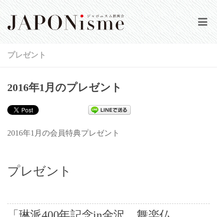
HOME
プレゼント
当会について
2016年1月のプレゼント
公演情報
活動実績
2016年1月の会員特典プレゼント
動画集
プレゼント
会報誌
登録／ログイン
「琳派400年記念in金沢 舞楽仏