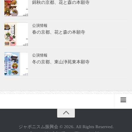
錦秋の京都、花と森の本願寺
公演情報
春の京都、花と森の本願寺
公演情報
冬の京都、東山浄苑東本願寺
フランス支部（FR）
ジャポニスム振興会 © 2026. All Rights Reserved.
サイトマップ