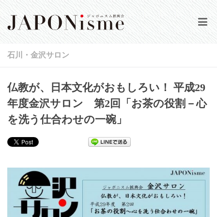
HOME
石川・金沢サロン
当会について
仏教が、日本文化がおもしろい！ 平成29
公演情報
年度金沢サロン 第2回「お茶の役割－心
を洗う仕合わせの一碗」
活動実績
動画集
会報誌
登録／ログイン