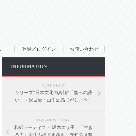
誌
登録／ログイン
お問い合わせ
INFORMATION
NEXT STORY
シリーズ“日本文化の真髄”「能への誘
い」～観世流・山中迓晶（がしょう）
PREVIOUS STORY
和紙アーティスト 堀木エリ子 「生き
る力」を生み出す思考術～未知の可能