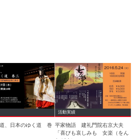
活動実績
道、日本のゆく道 巻
平家物語 建礼門院右京大夫
「喜びも哀しみも 女楽（をん