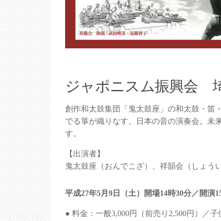
ジャポニスム振興会 
創作和太鼓集団「鬼太鼓座」の和太鼓・笛
でる箏が織りなす、日本の音の演奏会。未
す。
【出演者】
鬼太鼓座（おんでこざ）、祥韻会（しょう
平成27年5月9日（土）開場14時30分／開演1
● 料金：一般3,000円（前売り2,500円）／子供