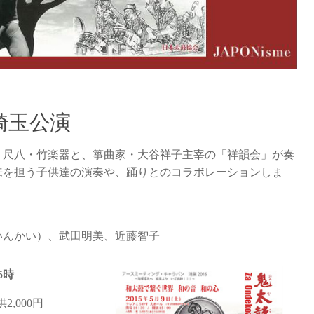
埼玉公演
・尺八・竹楽器と、箏曲家・大谷祥子主宰の「祥韻会」が奏
来を担う子供達の演奏や、踊りとのコラボレーションしま
いんかい）、武田明美、近藤智子
5時
2,000円