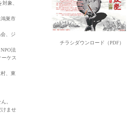
を対象、
県鴻巣市
協会、ジ
チラシダウンロード（PDF）
NPO法
オーケス
父村、東
せん。
だけませ