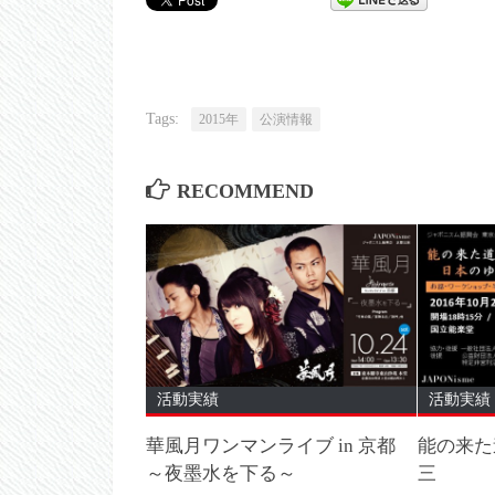
Tags:
2015年
公演情報
RECOMMEND
活動実績
活動実績
華風月ワンマンライブ in 京都
能の来た
～夜墨水を下る～
三