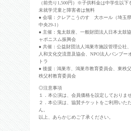
（前売り1,500円）※子供料金は中学生以下
未就学児童と障害者は無料
● 会場：クレアこうのす 大ホール（埼玉
中央29-1）
● 主催：鬼太鼓座、一般財団法人日本太鼓
ャポニスム振興会
● 共催：公益財団法人鴻巣市施設管理公社、
人和文化交流普及協会、NPO法人バンブー
トラ
● 後援：鴻巣市、鴻巣市教育委員会、東秩
秩父村教育委員会
◎注意事項
１．本公演は、会員価格を設定しておりま
２．本公演は、協賛チケットをご利用いた
ん。
以上、あらかじめご了承ください。