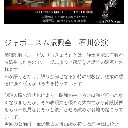
お問い合わせ
ジャポニスム振興会 石川公演
節談説教（ふしだんせっきょう）とは、浄土真宗の布教か
ら派生したもので、一説によると落語など話芸の源流とさ
れます。
節が語りとなり、語りが節となる独特の説教は、聴衆の感
情に強く訴えかける力を持っています。
明治以降の近代化により、昭和の中ごろには殆ど行われな
くなりましたが、その表現力と優れた大衆性から節談説教
をもう一度見なおそうと復活させる試みが各地で起こって
います。
今回の公演は、金沢最古の御由緒を持つ石浦神社に於い