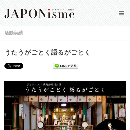
HOME
活動実績
当会について
うたうがごとく語るがごとく
公演情報
活動実績
動画集
会報誌
登録／ログイン