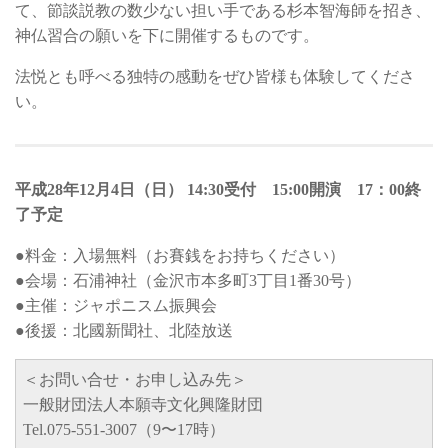
て、節談説教の数少ない担い手である杉本智海師を招き、
神仏習合の願いを下に開催するものです。
法悦とも呼べる独特の感動をぜひ皆様も体験してくださ
い。
平成28年12月4日（日） 14:30受付 15:00開演 17：00終
了予定
●料金：入場無料（お賽銭をお持ちください）
●会場：石浦神社（金沢市本多町3丁目1番30号）
●主催：ジャポニスム振興会
●後援：北國新聞社、北陸放送
＜お問い合せ・お申し込み先＞
一般財団法人本願寺文化興隆財団
Tel.075-551-3007（9〜17時）