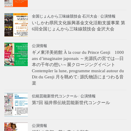
全国じょんから三味線競技会 石川大会
/
公演情報
いしかわ県民文化振興基金文化活動支援事業 第
6回全国じょんから三味線競技会 金沢大会
公演情報
ギメ東洋美術館 À la cour du Prince Genji 1000
ans d’imaginaire japonais ～光源氏の宮では―日
本の千年の想い～展クロージングイベント
Contempler la lune, programme musical autour du
Dit du Genji 月を眺めて: 源氏物語にまつわる音
楽
伝統芸能新世代コンクール
/
公演情報
第7回 福井県伝統芸能新世代コンクール
公演情報