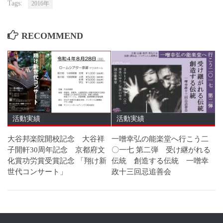
Tags:
2016年
RECOMMEND
活動実績
活動実績
大谷邦楽院開校記念 大谷祥
一噌幸弘の能楽堂へ行こう二
子開軒30周年記念 京都府文
〇一七 第二弾 受け継がれる
化賞功労賞受賞記念 「翔け新
伝統 創造する伝統 一噌幸
世代コンサート」
政十三回忌追善会