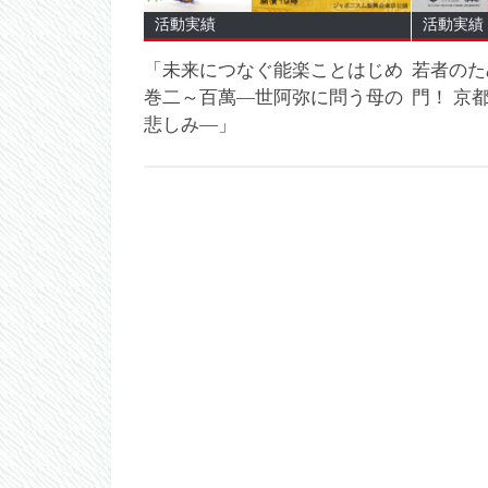
活動実績
活動実績
「未来につなぐ能楽ことはじめ
若者のた
巻二～百萬―世阿弥に問う母の
門！ 京
悲しみ―」