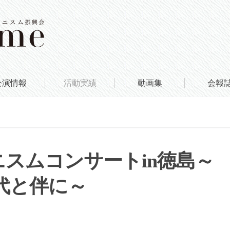
公演情報
活動実績
動画集
会報
ニスムコンサートin徳島～
代と伴に～