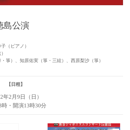
徳島公演
妙子（ピアノ）
絃）
舞・箏）、知原佑実（箏・三絃）、西原梨沙（箏）
【日程】
2年2月9日（日）
3時・開演13時30分