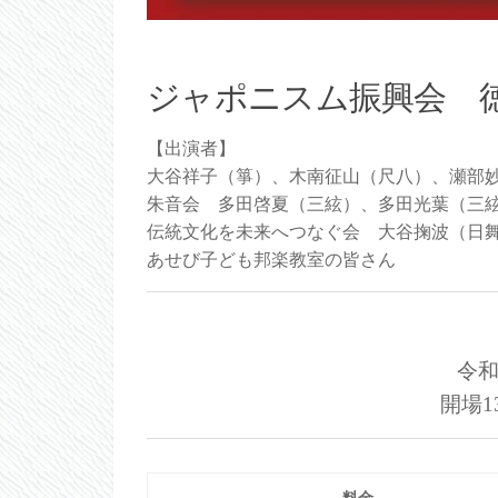
ジャポニスム振興会 
【出演者】
大谷祥子（箏）、木南征山（尺八）、瀬部
朱音会 多田啓夏（三絃）、多田光葉（三
伝統文化を未来へつなぐ会 大谷掬波（日
あせび子ども邦楽教室の皆さん
令和
開場1