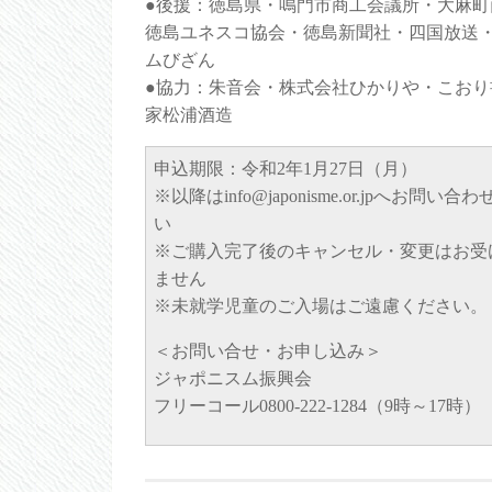
●後援：徳島県・鳴門市商工会議所・大麻町
徳島ユネスコ協会・徳島新聞社・四国放送
ムびざん
●協力：朱音会・株式会社ひかりや・こおり
家松浦酒造
申込期限：令和2年1月27日（月）
※以降はinfo@japonisme.or.jpへお問い合
い
※ご購入完了後のキャンセル・変更はお受
ません
※未就学児童のご入場はご遠慮ください。
＜お問い合せ・お申し込み＞
ジャポニスム振興会
フリーコール0800-222-1284（9時～17時）