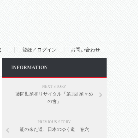
誌
登録／ログイン
お問い合わせ
INFORMATION
NEXT STORY
藤間勘須和リサイタル「第1回 須々め
の會」
PREVIOUS STORY
SHARE
能の来た道、日本のゆく道 巻六