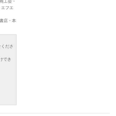
商工会・
・エフエ
書店・本
わせくださ
けでき