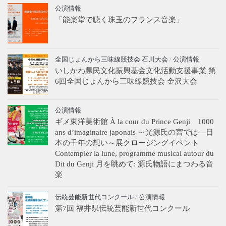
公演情報
「能楽堂で聴く珠玉のフランス音楽」
全国じょんから三味線競技会 石川大会
/
公演情報
いしかわ県民文化振興基金文化活動支援事業 第
6回全国じょんから三味線競技会 金沢大会
公演情報
ギメ東洋美術館 À la cour du Prince Genji 1000
ans d’imaginaire japonais ～光源氏の宮では―日
本の千年の想い～展クロージングイベント
Contempler la lune, programme musical autour du
Dit du Genji 月を眺めて: 源氏物語にまつわる音
楽
伝統芸能新世代コンクール
/
公演情報
第7回 福井県伝統芸能新世代コンクール