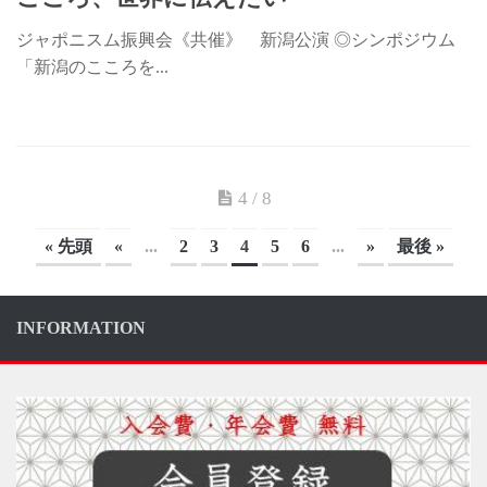
ジャポニスム振興会《共催》 新潟公演 ◎シンポジウム
「新潟のこころを...
4 / 8
« 先頭
«
...
2
3
4
5
6
...
»
最後 »
INFORMATION