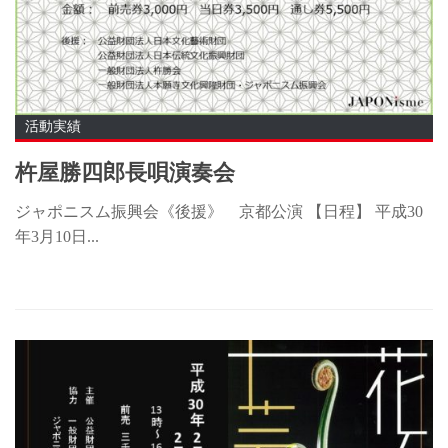
活動実績
杵屋勝四郎長唄演奏会
ジャポニスム振興会《後援》 京都公演 【日程】 平成30
年3月10日...