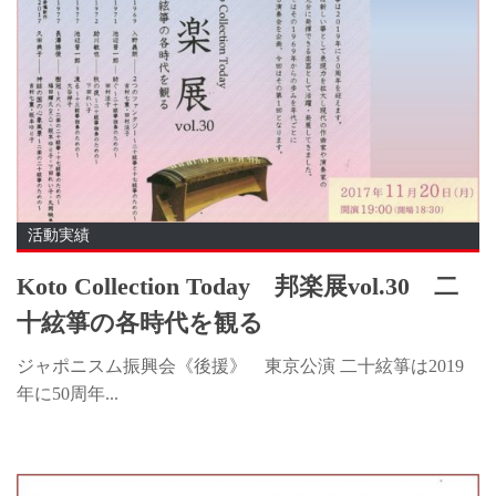
活動実績
Koto Collection Today 邦楽展vol.30 二
十絃箏の各時代を観る
ジャポニスム振興会《後援》 東京公演 二十絃箏は2019
年に50周年...