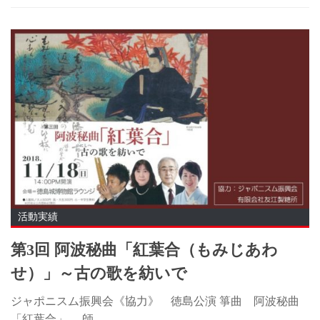
活動実績
第3回 阿波秘曲「紅葉合（もみじあわ
せ）」～古の歌を紡いで
ジャポニスム振興会《協力》 徳島公演 箏曲 阿波秘曲
「紅葉合」 ―師...