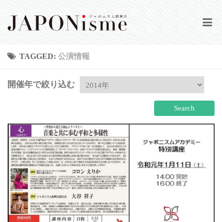
HOME
TAGGED:
公演情報
当会について
開催年で絞り込む
公演情報
活動実績
動画集
会報誌
登録／ログイン