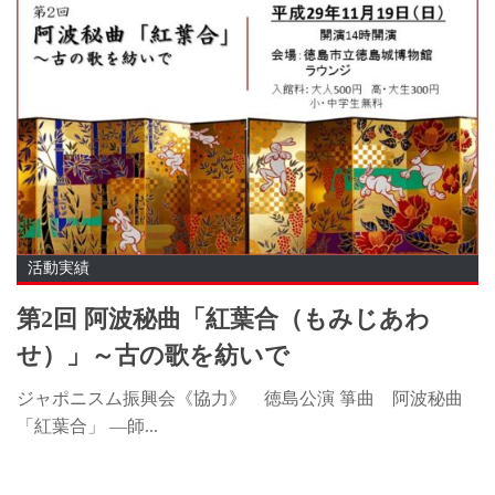
活動実績
第2回 阿波秘曲「紅葉合（もみじあわ
せ）」～古の歌を紡いで
ジャポニスム振興会《協力》 徳島公演 箏曲 阿波秘曲
「紅葉合」 ―師...