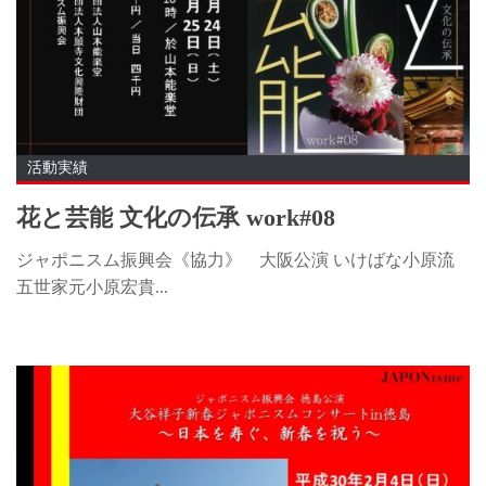
活動実績
花と芸能 文化の伝承 work#08
ジャポニスム振興会《協力》 大阪公演 いけばな小原流
五世家元小原宏貴...