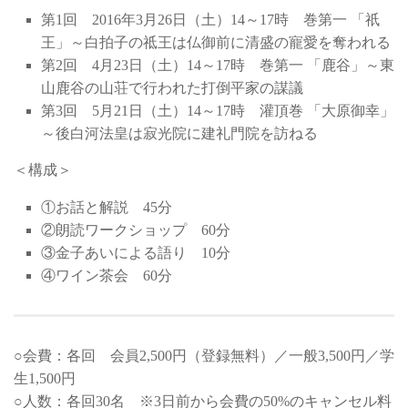
第1回 2016年3月26日（土）14～17時 巻第一 「祇
王」～白拍子の祗王は仏御前に清盛の寵愛を奪われる
第2回 4月23日（土）14～17時 巻第一 「鹿谷」～東
山鹿谷の山荘で行われた打倒平家の謀議
第3回 5月21日（土）14～17時 灌頂巻 「大原御幸」
～後白河法皇は寂光院に建礼門院を訪ねる
＜構成＞
①お話と解説 45分
②朗読ワークショップ 60分
③金子あいによる語り 10分
④ワイン茶会 60分
○会費：各回 会員2,500円（登録無料）／一般3,500円／学
生1,500円
○人数：各回30名 ※3日前から会費の50%のキャンセル料