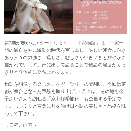
お問い合わせ
第3期が春からスタートします。「平家物語」は、平家一
門の滅亡を軸に激動の時代を写し出し、厳しい運命に向き
あう人々の力強さ、逞しさ、悲しさがいきいきと鮮やかに
描かれています。声に出して語ることで物語の場面がくっ
きりと立体的に立ち上がります。
物語を想像する楽しさこそが「語り」の醍醐味。今回は京
都が舞台となった章段を取り上げ、6月には、その地を金
子あいさんと訪ねる「京都修学旅行」も企画する予定で
す。じっくりと言葉に耳を傾け日本語の美しさと品格を味
わって下さい。
＜日程と内容＞