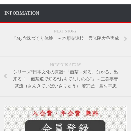
INFORMATION
NEXT STORY
「My念珠づくり体験」～本願寺連枝 霊光院大谷実成
PREVIOUS STORY
シリーズ“日本文化の真髄”「煎茶－知る、分かる、出
来る！ 煎茶道で知る“おもてなしの心”」～三癸亭賣
茶流（さんきていばいさりゅう） 若宗匠・島村幸忠