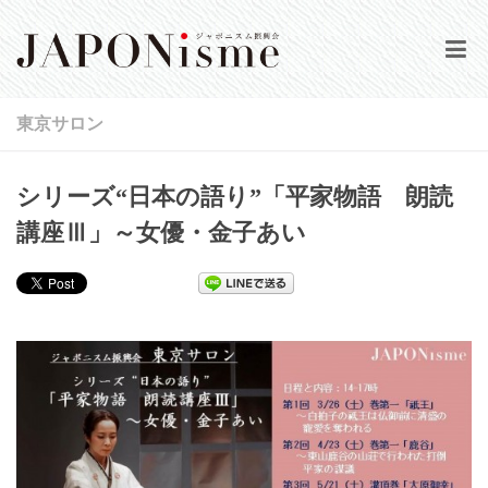
HOME
東京サロン
当会について
シリーズ“日本の語り”「平家物語 朗読
公演情報
講座Ⅲ」～女優・金子あい
活動実績
動画集
会報誌
登録／ログイン