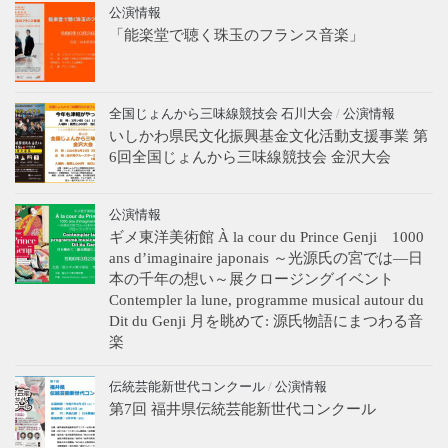
公演情報
「能楽堂で聴く珠玉のフランス音楽」
全国じょんから三味線競技会 石川大会
/
公演情報
いしかわ県民文化振興基金文化活動支援事業 第
6回全国じょんから三味線競技会 金沢大会
公演情報
ギメ東洋美術館 À la cour du Prince Genji 1000
ans d’imaginaire japonais ～光源氏の宮では―日
本の千年の想い～展クロージングイベント
Contempler la lune, programme musical autour du
Dit du Genji 月を眺めて: 源氏物語にまつわる音
楽
伝統芸能新世代コンクール
/
公演情報
第7回 福井県伝統芸能新世代コンクール