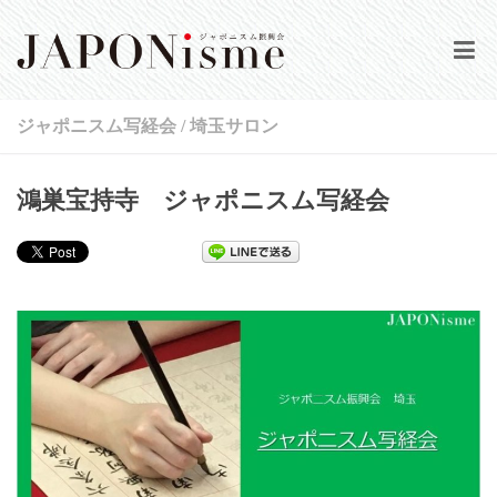
HOME
ジャポニスム写経会
/
埼玉サロン
当会について
鴻巣宝持寺 ジャポニスム写経会
公演情報
活動実績
動画集
会報誌
登録／ログイン