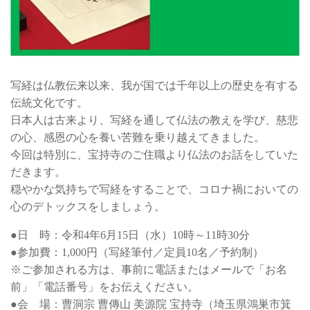
お問い合わせ
写経は仏教伝来以来、我が国では千年以上の歴史を有する
伝統文化です。
日本人は古来より、写経を通して仏法の教えを学び、慈悲
の心、感恩の心を養い苦難を乗り越えてきました。
今回は特別に、宝持寺のご住職より仏法のお話をしていた
だきます。
穏やかな気持ちで写経をすることで、コロナ禍においての
心のデトックスをしましょう。
●日 時：令和4年6月15日（水）10時～11時30分
●参加費：1,000円（写経筆付／定員10名／予約制）
※ご参加される方は、事前に電話またはメールで「お名
前」「電話番号」をお伝えください。
●会 場：曹洞宗 曹傳山 美源院 宝持寺（埼玉県鴻巣市箕